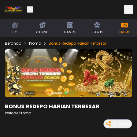
SLOT
CASINO
GAMES
SPORTS
PROMO
Beranda
Promo
Bonus Redepo Harian Terbesar
BONUS REDEPO HARIAN TERBESAR
Periode Promo
-
Bagikan