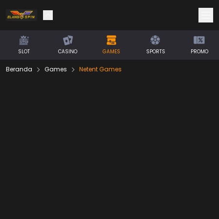
SLOT
CASINO
GAMES
SPORTS
PROMO
Beranda
Games
Netent Games