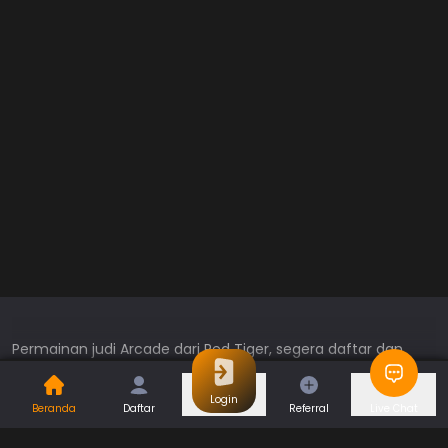
Permainan judi Arcade dari Red Tiger, segera daftar dan
lakukan deposit untuk mendapatkan bonus menarik dari
permainan arcade
Login
Beranda
Daftar
Referral
Live Chat
Selengkapnya